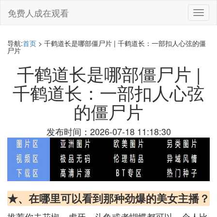
免费人成在观看
切
换
导
航
导航:
首页
> 千鹤道长是哪部僵尸片 | 千鹤道长：一部扣人心弦的僵
尸片
千鹤道长是哪部僵尸片 |
千鹤道长：一部扣人心弦
的僵尸片
发布时间：2026-07-18 11:18:30
★、在哪里可以看到那种劲爆的美女主播？
推荐你去花椒、虎牙、斗鱼或者蝴蝶都可以，个人比