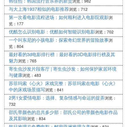
韩佳熙：韩国流行音乐界的新贵
浏览：982
与大上海1937相似的电影推荐
浏览：712
第一次看电影流程进场：如何顺利进入电影院观影
浏
览：177
优酷怎么识别电影：优酷如何智能识别电影
浏览：702
一个叫东尼的小孩电影：探索奇幻世界的冒险故事
浏
览：804
最好看的3d电影排行榜：最好看的3D电影排行榜及其
魅力
浏览：765
寄生虫沙发片段客厅 | 寄生虫沙发：如何保护家居环境
与健康
浏览：483
苏菲玛索《心火》床戏完整：苏菲玛索在电影《心火》
中的床戏场景描写
浏览：841
2男1女爱情电影：选择、复杂情感与命运的捉弄
浏览：
732
邵氏带颜色的总共多少部：邵氏公司的带颜色电影作品
及其影响
浏览：834
韩日推理片免费电影：解密亚洲推理之美
浏览：521